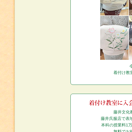
着付け教
藤井文化
藤井呉服店で表
本科の授業料1万
無料でお