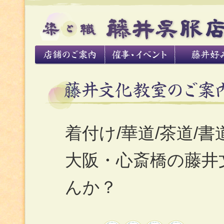
着付け/華道/茶道/書
大阪・心斎橋の藤井
んか？