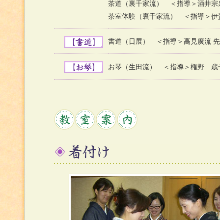
茶道（裏千家流） ＜指導＞酒井宗
茶室体験（裏千家流） ＜指導＞伊
書道（日展） ＜指導＞高見廣流 
お琴（生田流） ＜指導＞権野 歳