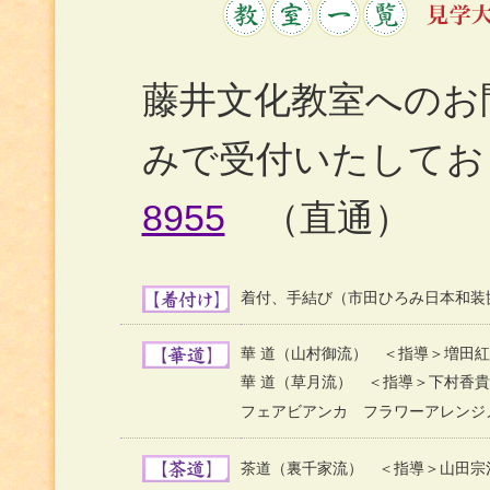
藤井文化教室へのお
みで受付いたしてお
8955
（直通）
着付、手結び（市田ひろみ日本和装
華 道（山村御流） ＜指導＞増田紅
華 道（草月流） ＜指導＞下村香貴
フェアビアンカ フラワーアレンジ
茶道（裏千家流） ＜指導＞山田宗